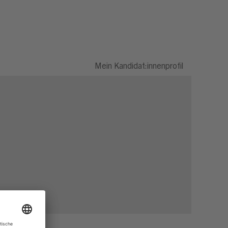
Mein Kandidat:innenprofil