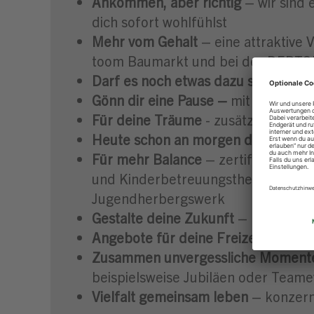
Ankommen, aber richtig
– wir sind 
dich sofort wohlfühlst
Mehr vom Gehalt
– eine attraktive
toom Baumarkt und bei der DERT
Darf es noch etwas dazu sein?
– Fre
Gönn dir eine Pause –
mit 6 Wochen
Für deine Träume
- zusätzliche Zah
Heute schon an morgen denken
– w
Für mehr Balance
– zertifiziert dur
und Kinderbetreuungsthemen durch d
Jugendherbergswerk
Gestalte deine Zukunft
– mit unser
Angebote für deine Freizeit
– wir bi
Zusammen unvergessliche Momente
beispielsweise Jubiläen oder Teame
Vielfalt gemeinsam leben
– konzern