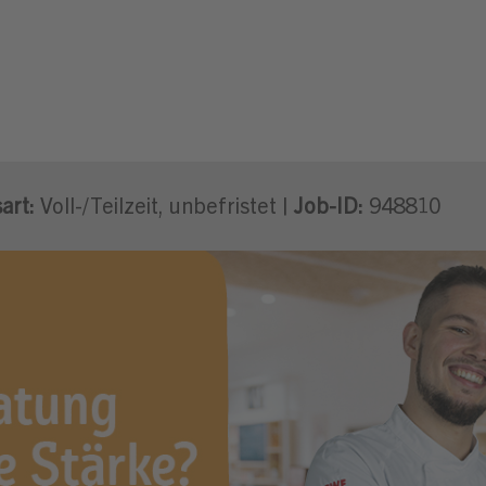
/w/d)
art:
Voll-/Teilzeit, unbefristet |
Job-ID:
948810