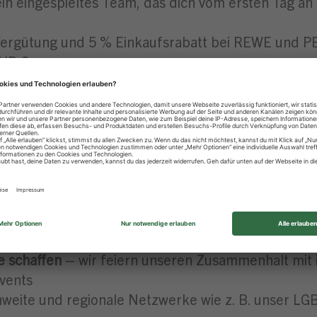
ein eingespieltes Team, das dich vom ersten Tag an 
 Vergütung und 5 % Einkaufsrabatt bei REWE und 
OUR Group
u dich auf Sonderzahlungen wie Urlaubs- und Wei
 Urlaub im Jahr.
lungen, die du für deinen Bausparvertrag oder dei
ir bieten dir tolle Angebote zur Altersvorsorge i
ch das audit berufundfamilie unterstützen wir dich 
ie awo lifebalance sowie der Freizeitgestaltung 
en umfassenden
Angeboten
an Seminaren, Coachi
eten dir Vergünstigungen in Fitnessstudios sowie 
 schaffen
– wir feiern unseren Zusammenhalt mit 
vents
weite und regionale Netzwerke wie z. B. unser L