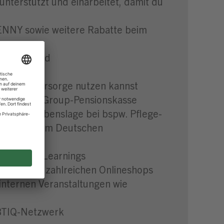
unterstützt und einarbeitet, damit du
PENNY sowie weitere Rabatte beim
hnachtsgeld
ne Altersvorsorge nutzen kannst
n der REWE Group-Pensionskasse
in jeder Lebenslage bei bspw. Pflege-
u. a. mit dem Deutschen
ngs und E-Learnings
Rabatte bei zahlreichen Onlineshops
internen Veranstaltungen wie
GBTIQ-Netzwerk