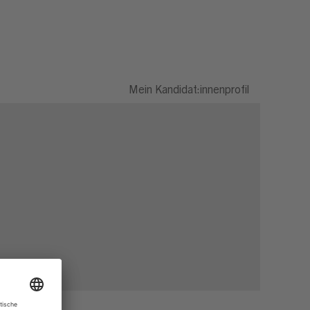
Mein Kandidat:innenprofil