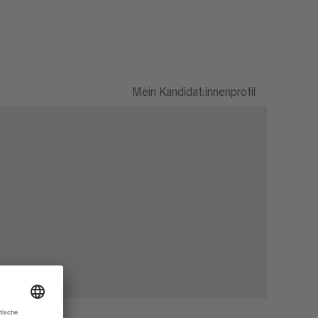
Mein Kandidat:innenprofil