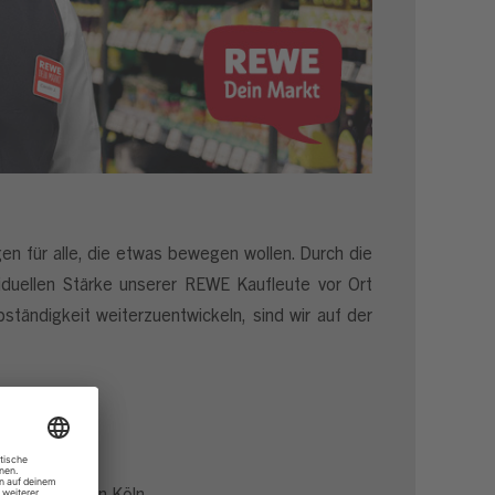
en für alle, die etwas bewegen wollen. Durch die
iduellen Stärke unserer REWE Kaufleute vor Ort
ständigkeit weiterzuentwickeln, sind wir auf der
geführt wirst
zernzentrale in Köln