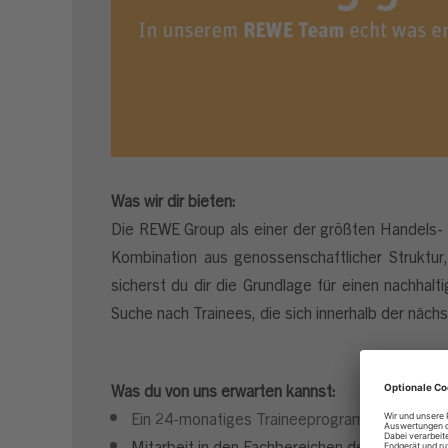
Was wir dir bieten:
Die REWE Group als einer der größten Handels- u
Kombination aus genossenschaftlicher Struktur
sicherst du dir die Grundlage für einen nachhal
Suche nach Trainees, die sich innerhalb der näc
Was du von uns erwarten kannst:
Ein 24-monatiges Traineeprogramm, im Rah
Mitarbeit in den Fachbereichen der Regionszent