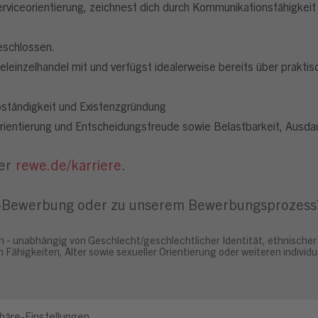
erviceorientierung, zeichnest dich durch Kommunikationsfähigke
eschlossen.
eleinzelhandel mit und verfügst idealerweise bereits über praktis
bständigkeit und Existenzgründung
ientierung und Entscheidungsfreude sowie Belastbarkeit, Ausdaue
ter
rewe.de/karriere
.
ne-Bewerbung oder zu unserem Bewerbungsprozess
n - unabhängig von Geschlecht/geschlechtlicher Identität, ethnischer 
 Fähigkeiten, Alter sowie sexueller Orientierung oder weiteren indivi
häre-Einstellungen