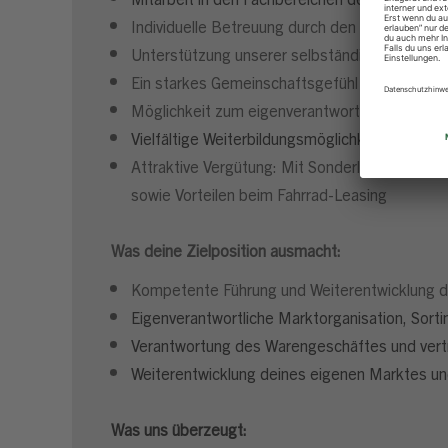
Individuelle Betreuung durch den Geschäftsle
Unterstützung unserer selbständigen Kaufleut
Ein starkes Gemeinschaftsgefühl durch eine e
Möglichkeit zum eigenverantwortlichen Hande
Vielfältige Weiterbildungsmöglichkeiten, durch
Attraktive Vergütung: Mit Sonderleistungen w
sowie Vorteilen beim Fahrrad-Leasing
Was deine Zielposition ausmacht:
Kompetente Führung und Weiterentwicklung 
Eigenverantwortliche Marktorganisation, So
Verantwortung des Warengeschäftes und vert
Weiterentwicklung deines eigenen Marktes un
Was uns überzeugt: