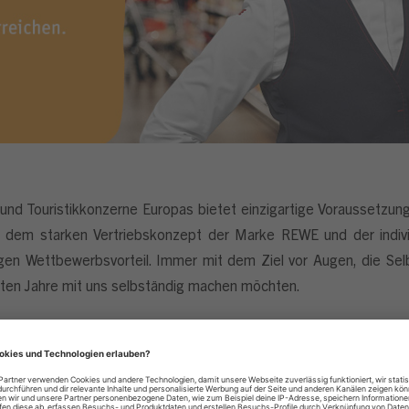
nd Touristikkonzerne Europas bietet einzigartige Voraussetzung
, dem starken Vertriebskonzept der Marke REWE und der indiv
tigen Wettbewerbsvorteil. Immer mit dem Ziel vor Augen, die Selb
hsten Jahre mit uns selbständig machen möchten.
men dessen du
in die vielfältigen Aufgaben der Selbständigkeit ein
rale und aller relevanten Schnittstellen sowie Einsatz in der Kon