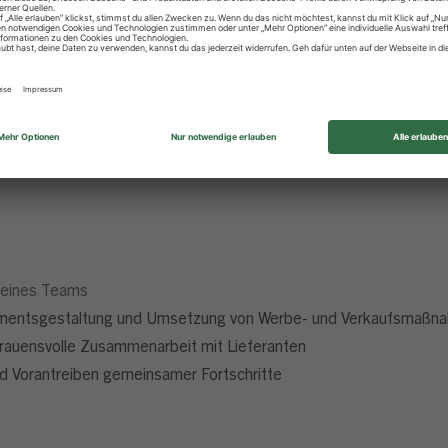
itungsbereich Kaufleute
e, des Vertriebs und unserer Personalentwicklung
tablierte Marke
ln und Entscheidungsspielraum
z.B.
kostenlose Seminare und Traineeveranstaltungen
ie z.B. Urlaubsgeld und Einkaufsrabatten, vermögenswirksamen Lei
deines Teams
rtimentsgestaltung und Umsetzung von Werbe- und Verkaufsmaßn
rauensvolle Zusammenarbeit mit Lieferanten
d Vorantreiben gemeinsamer Fortschritte