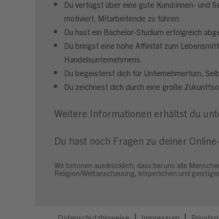
Du verfügst über eine gute Kund:innen- und S
motiviert, Mitarbeitende zu führen.
Du hast ein Bachelor-Studium erfolgreich abg
Du bringst eine hohe Affinität zum Lebensmitt
Handelsunternehmens.
Du begeisterst dich für Unternehmertum, Sel
Du zeichnest dich durch eine große Zukunftsor
Weitere Informationen erhältst du un
Du hast noch Fragen zu deiner Onli
Wir betonen ausdrücklich, dass bei uns alle Mensche
Religion/Weltanschauung, körperlichen und geistigen
Datenschutzhinweise
Impressum
Privatsp