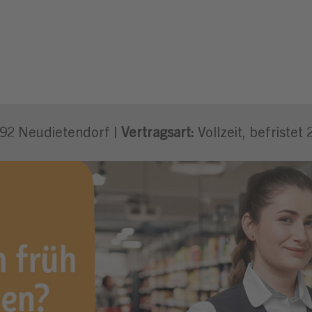
ändigen REWE-Kaufmann/-frau (m/w
92 Neudietendorf |
Vertragsart:
Vollzeit, befristet