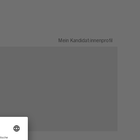
Mein Kandidat:innenprofil