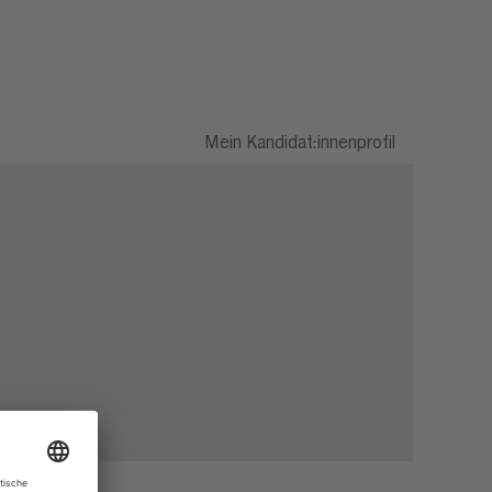
Mein Kandidat:innenprofil