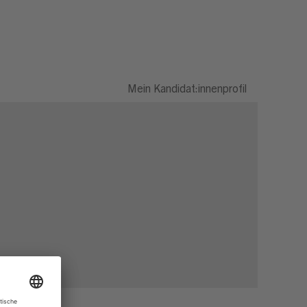
Mein Kandidat:innenprofil