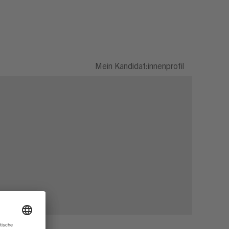
Mein Kandidat:innenprofil