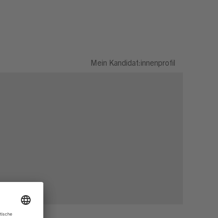
Mein Kandidat:innenprofil