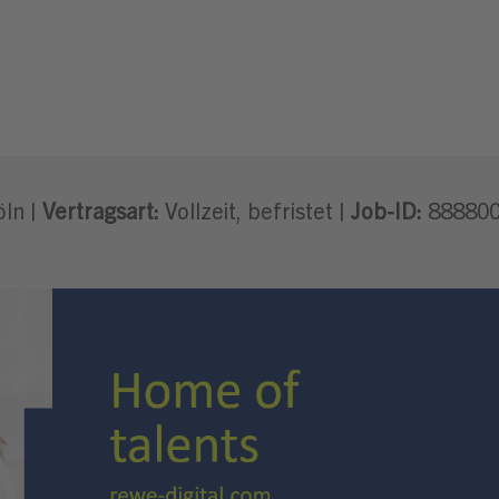
öln |
Vertragsart:
Vollzeit, befristet |
Job-ID:
88880