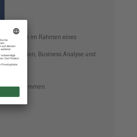
 und Talente im Rahmen eines
emintegration, Business Analyse und
t übereinstimmen.