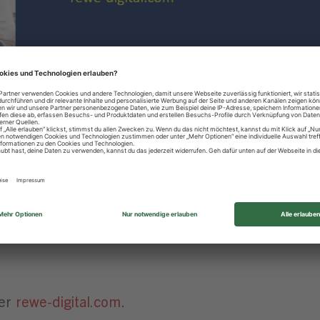
le für dich weitergeht? Entdecke deine Interessen
Wochen im Bereich IT (Anwendungsentwicklung, Syst
ierte Ausbildungs- und Studienberufe.
eine Vorstellungen von einem Beruf mit der Realitä
, Auszubildenen und dual Studierenden vor Ort aus.
ter
rewe-digital.com
.