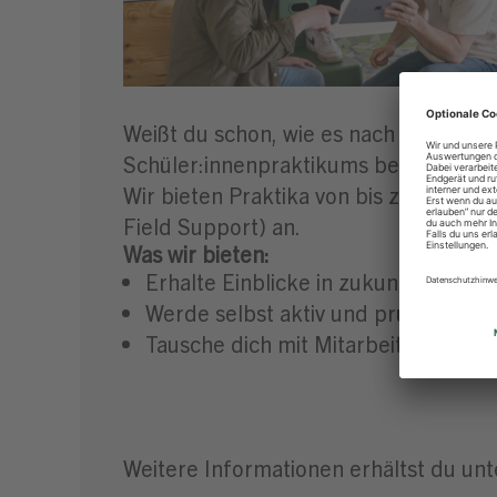
Weißt du schon, wie es nach der Schu
Schüler:innenpraktikums bei uns!
Wir bieten Praktika von bis zu drei 
Field Support) an.
Was wir bieten:
Erhalte Einblicke in zukunftsorient
Werde selbst aktiv und prüfe, ob d
Tausche dich mit Mitarbeiter:innen
Weitere Informationen erhältst du un