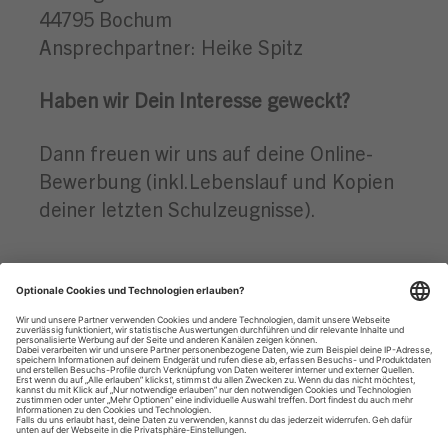
44795 Bochum
Ansprechpartner: Heike Spitz
Haben wir Dein Interesse geweckt?
Dann freuen wir uns auf deine Online-
Bewerbung (inkl.Lebenslauf und Kopien
deiner letzten Schulzeugnisse).
Datenschutzhinweise
Impressum