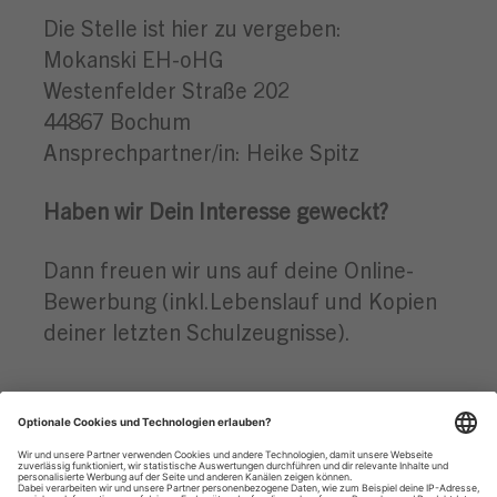
Die Stelle ist hier zu vergeben:
Mokanski EH-oHG
Westenfelder Straße 202
44867 Bochum
Ansprechpartner/in: Heike Spitz
Haben wir Dein Interesse geweckt?
Dann freuen wir uns auf deine Online-
Bewerbung (inkl.Lebenslauf und Kopien
deiner letzten Schulzeugnisse).