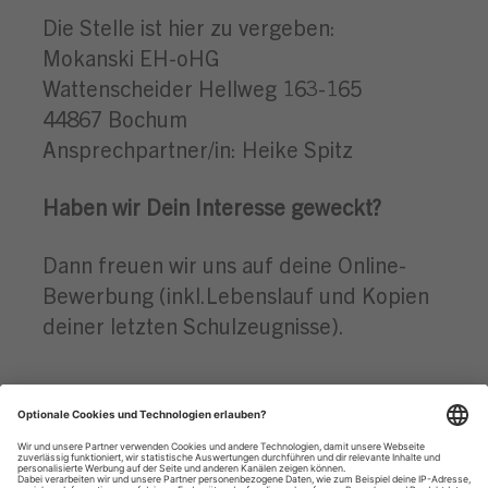
Die Stelle ist hier zu vergeben:
Mokanski EH-oHG
Wattenscheider Hellweg 163-165
44867 Bochum
Ansprechpartner/in: Heike Spitz
Haben wir Dein Interesse geweckt?
Dann freuen wir uns auf deine Online-
Bewerbung (inkl.Lebenslauf und Kopien
deiner letzten Schulzeugnisse).