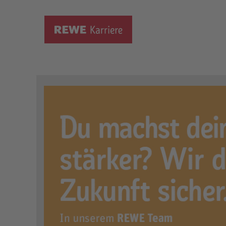
Ausbildung zum Verkäufer, 
Ort:
Bochum, DE, 44879