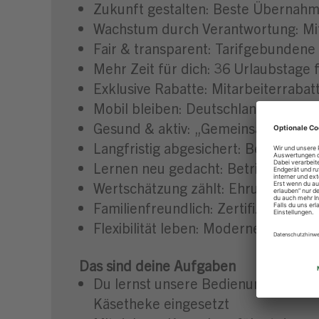
Zukunft gestalten: Beste Übernahm
Wachstum durch Verantwortung: Mit
Fair & transparent: Tarifgebundene
Mehr Zeit für dich: 36 Urlaubstage 
Exklusive Rabatte: Mitarbeiterrabat
Mobil bleiben: Deutschlandticket & 
Gesund & aktiv: „Gemeinsam Topfit
Langfristig abgesichert: Betrieblic
Lernen neu gedacht: Betriebsunter
Wertschätzung zählt: Ehrung der b
Familienfreundlich: Zertifiziert dur
Flexibilität leben: Moderne Angebot
Das sind deine Aufgaben
Du lernst unsere Bedienungstheken 
Käsetheke eingesetzt