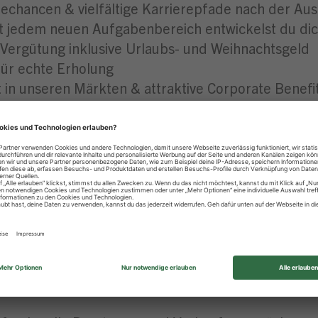
echancen & vielfältige Karrierepfade nach der Aus
 jedem neuen Aufgabenbereich entwickelst du dich
 Vergütung inklusive Urlaubs- und Weihnachtsgeld
für echte Erholung
t in unseren Märkten & attraktive Corporate Benefi
Dienstradleasing für nachhaltige Mobilität
“ – unser Fitnessprogramm
he Altersvorsorge & Jubiläumsprämien
richt in der Zentrale & topmodernes Schulungszen
esten Azubis für besondere Leistungen
ch BuF – Beruf & Familie
e für Beruf und Privatleben im Einklang
von Grund auf kennen und wirst sowohl im Bereich