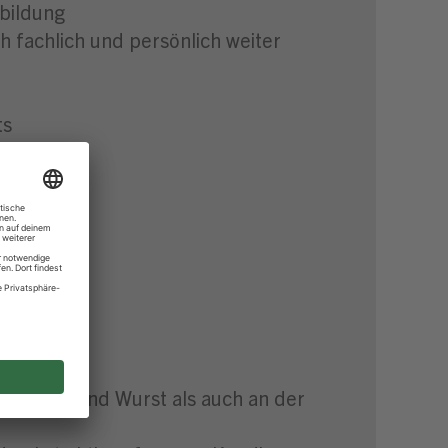
bildung
 fachlich und persönlich weiter
ts
trum
 Fleisch und Wurst als auch an der