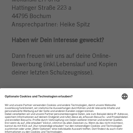
Hattinger Straße 223 a
44795 Bochum
Ansprechpartner: Heike Spitz
Haben wir Dein Interesse geweckt?
Dann freuen wir uns auf deine Online-
Bewerbung (inkl.Lebenslauf und Kopien
deiner letzten Schulzeugnisse).
Datenschutzhinweise
Impressum