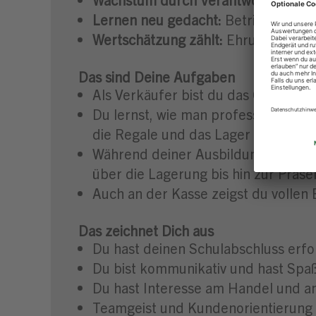
Lernen neu gedacht:
Betriebsunterr
Wertschätzung zählt:
Ehrung der be
Das sind Deine Aufgaben
Als Verkäufer bist du das Gesicht
Du lernst, wie man professionelle V
die Regale und das Lager immer gut 
Während deiner Ausbildung wirst d
über die Lagerung bis hin zur Präs
Auch an der Kasse zeigst du vollen 
Das zeichnet Dich aus
Du hast deinen Schulabschluss erfo
Du bist kommunikativ und hast Sp
Du hast Interesse am Handel und a
Teamgeist und Kundenorientierung 