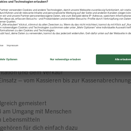
icht in der Zentrale & topmodernes Schulungszen
sten Azubis für besondere Leistungen
 unseres Marktes – erster Ansprechpartner für un
erkaufsgespräche führt, wirst zum Experten für un
gefüllt sind
u mit allen wichtigen Einzelhandelsprozessen ver
entation und dem Verkauf
Einsatz – vom Kassieren bis zur Kassenabrechnung l
lgreich gemeistert
aß am Umgang mit Menschen
n Lebensmitteln
gehören für dich einfach dazu