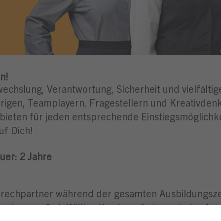
n!
wechslung, Verantwortung, Sicherheit und vielfälti
igen, Teamplayern, Fragestellern und Kreativdenke
 bieten für jeden entsprechende Einstiegsmöglich
uf Dich!
uer:
2 Jahre
rechpartner während der gesamten Ausbildungsze
chancen & vielfältige Karrierepfade nach der Aus
 jedem neuen Aufgabenbereich entwickelst du dich