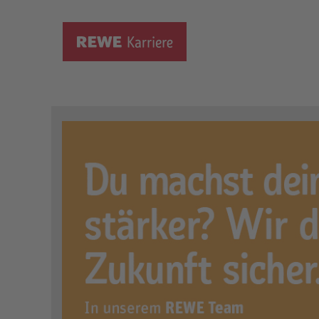
Ausbildung zum Verkäufer
Ort:
Bochum, DE, 44866