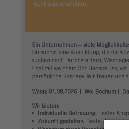
Ein Unternehmen – viele Möglichkeite
Du suchst eine Ausbildung, die dir Ab
suchen nach Durchstartern, Wissbegier
Egal mit welchem Schulabschluss, wir
persönliche Karriere. Wir freuen uns a
Wann:
01.08.2026 |
Wo:
Bochum |
Da
Wir bieten:
Individuelle Betreuung:
Fester Ansp
Zukunft gestalten:
Beste Übernahme
Wachstum durch Verantwortung:
Mit