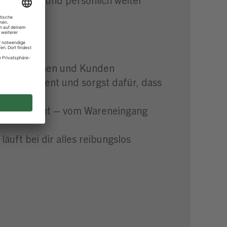
trum
sere Kundinnen und Kunden
ser Sortiment und sorgst dafür, dass
traut gemacht – vom Wareneingang
äuft bei dir alles reibungslos