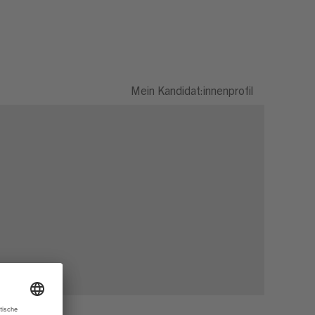
Mein Kandidat:innenprofil