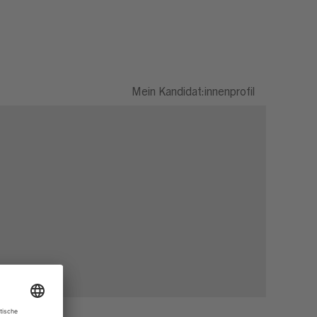
Mein Kandidat:innenprofil