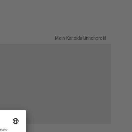
Mein Kandidat:innenprofil