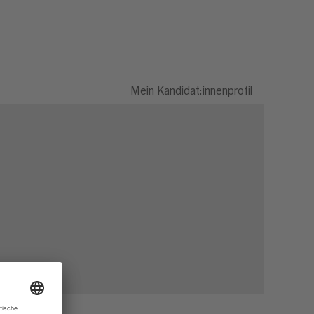
Mein Kandidat:innenprofil