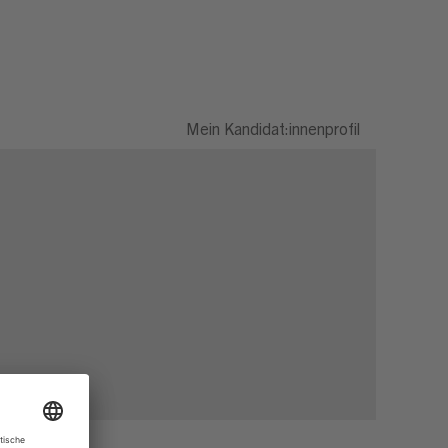
Mein Kandidat:innenprofil