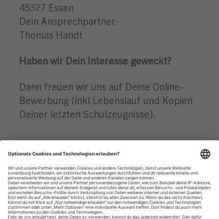
45327 Essen
Dein Ansprechpartner:
Thomas Handt
Haben wir Dein Interesse geweckt?
Dann freuen wir uns auf Deine Online-
Bewerbung (inkl.Lebenslauf und Kopien
Deiner letzten Schulzeugnisse).
Datenschutzhinweise
Impressum