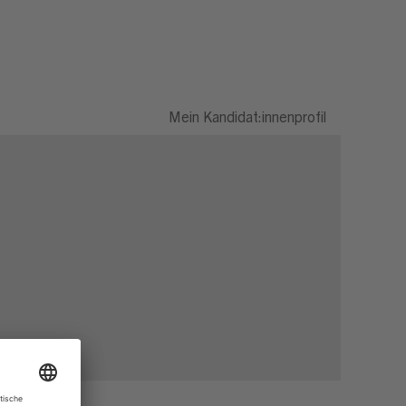
Mein Kandidat:innenprofil