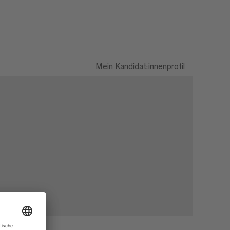
Mein Kandidat:innenprofil