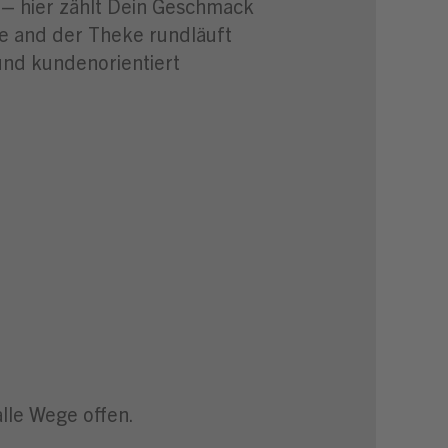
in – hier zählt Dein Geschmack
rne and der Theke rundläuft
und kundenorientiert
alle Wege offen.