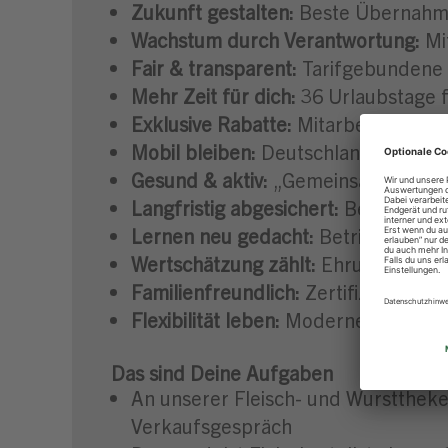
Zukunft gestalten:
Beste Übernahme
Wachstum durch Verantwortung:
Mi
Fair & transparent:
Tarifgebundene 
Mehr Zeit für dich:
36 Urlaubstage f
Exklusive Rabatte:
Mitarbeiterrabat
Mobil bleiben:
Deutschlandticket & D
Gesund & aktiv:
„Gemeinsam Topfit
Langfristig abgesichert:
Betrieblich
Lernen neu gedacht:
Betriebsunterr
Wertschätzung zählt:
Ehrung der be
Familienfreundlich:
Zertifiziert dur
Flexibilität leben:
Moderne Angebote 
Das sind Deine Aufgaben
An unserer Fleisch- und Wursttheke
Verkaufsgespräch