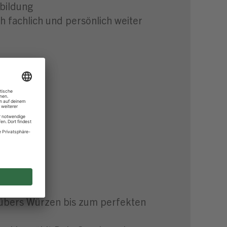
bildung
 fachlich und persönlich weiter
ts
trum
 übers Würzen bis zum perfekten