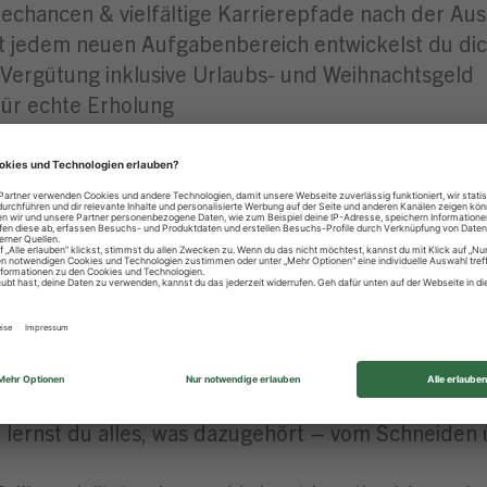
chancen & vielfältige Karrierepfade nach der Aus
t jedem neuen Aufgabenbereich entwickelst du dich
Vergütung inklusive Urlaubs- und Weihnachtsgeld
ür echte Erholung
t in unseren Märkten & attraktive Corporate Benefi
ienstradleasing für nachhaltige Mobilität
“ – unser Fitnessprogramm
e Altersvorsorge & Jubiläumsprämien
icht in der Zentrale & topmodernes Schulungszen
sten Azubis für besondere Leistungen
ch BuF – Beruf & Familie
für Beruf und Privatleben im Einklang
 lernst du alles, was dazugehört – vom Schneiden