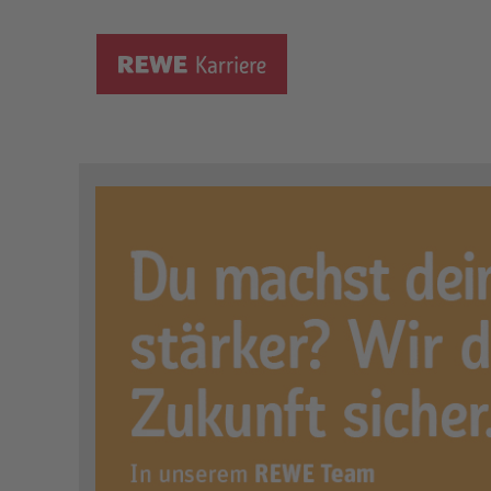
Ausbildung zum Fleischer
Ort:
Gladbeck, DE, 45964