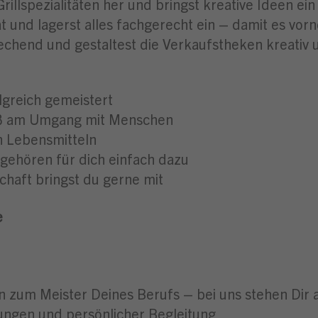
 Grillspezialitäten her und bringst kreative Ideen e
tät und lagerst alles fachgerecht ein – damit es vo
echend und gestaltest die Verkaufstheken kreativ 
lgreich gemeistert
aß am Umgang mit Menschen
n Lebensmitteln
gehören für dich einfach dazu
chaft bringst du gerne mit
e
in zum Meister Deines Berufs – bei uns stehen Dir 
ngen und persönlicher Begleitung