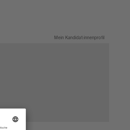
Mein Kandidat:innenprofil