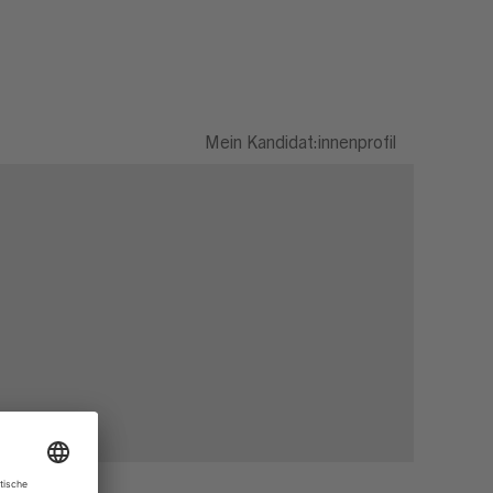
Mein Kandidat:innenprofil