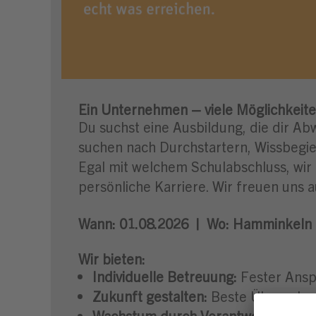
Ein Unternehmen – viele Möglichkeite
Du suchst eine Ausbildung, die dir Ab
suchen nach Durchstartern, Wissbegier
Egal mit welchem Schulabschluss, wir
persönliche Karriere. Wir freuen uns a
Wann:
01.08.2026 |
Wo:
Hamminkeln 
Wir bieten:
Individuelle Betreuung:
Fester Ansp
Zukunft gestalten:
Beste Übernahmec
Wachstum durch Verantwortung:
Mi