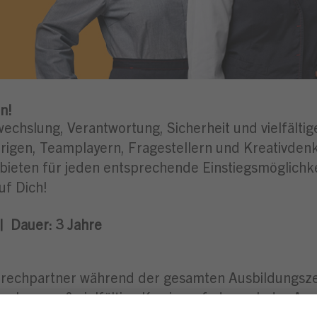
n!
wechslung, Verantwortung, Sicherheit und vielfälti
igen, Teamplayern, Fragestellern und Kreativdenke
 bieten für jeden entsprechende Einstiegsmöglichk
uf Dich!
|
Dauer: 3
Jahre
rechpartner während der gesamten Ausbildungsze
hancen & vielfältige Karrierepfade nach der Aus
t jedem neuen Aufgabenbereich entwickelst du dich