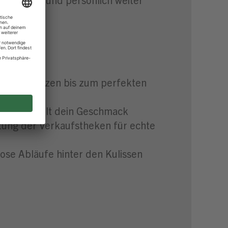
trum
 übers Würzen bis zum perfekten
in – hier zählt dein Geschmack
ltung der Verkaufstheken für echte
lose Abläufe hinter den Kulissen