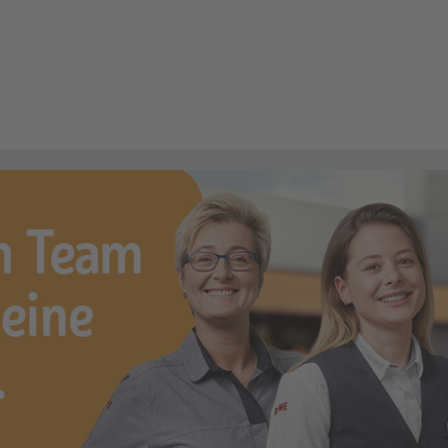
ifachverkäufer (m/w/d)