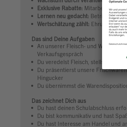
Exklusive Rabatte:
Mitarbeiterrabat
Lernen neu gedacht:
Betriebsunter
Wertschätzung zählt:
Ehrung der be
Das sind Deine Aufgaben
An unserer Fleisch- und Wursttheke
Verkaufsgespräch
Du veredelst Fleisch, stellst eigene
Du präsentierst unsere Frischwaren
Hingucker
Du übernimmst die Warendisposition,
Das zeichnet Dich aus
Du hast deinen Schulabschluss erfo
Du bist kommunikativ und hast Sp
Du hast Interesse am Handel und a