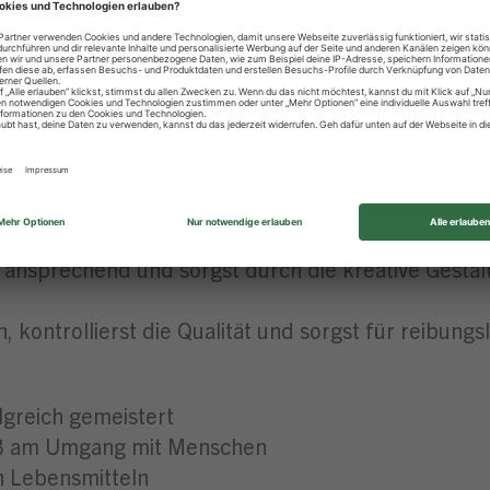
t in unseren Märkten
richt in der Zentrale & topmodernes Schulungszen
sten Azubis für besondere Leistungen
 lernst du alles, was dazugehört – vom Schneiden
 Grillspezialitäten her und bringst kreative Ideen e
 ansprechend und sorgst durch die kreative Gesta
 kontrollierst die Qualität und sorgst für reibungs
lgreich gemeistert
aß am Umgang mit Menschen
n Lebensmitteln