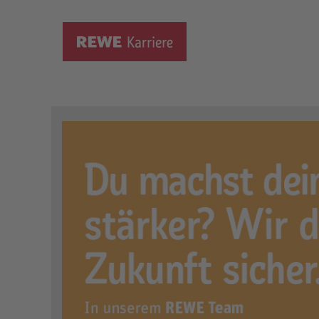
Ausbildung zum Kaufmann i
Ort:
Hamminkeln, DE, 46499