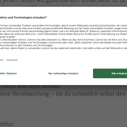
t in unseren Märkten
icht in der Zentrale & topmodernes Schulungszen
sten Azubis für besondere Leistungen
 du das Gesicht unseres Marktes – erster Ansprech
erkaufsgespräche führt, wirst zum Experten für un
gefüllt sind
u mit allen wichtigen Einzelhandelsprozessen ver
entation und dem Verkauf
ine Verantwortung – bis du schließlich selbst den 
abitur