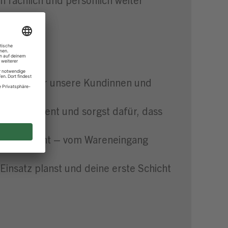
trum
partner für unsere Kundinnen und
ser Sortiment und sorgst dafür, dass
traut gemacht – vom Wareneingang
Einsatz planst und deine erste Schicht