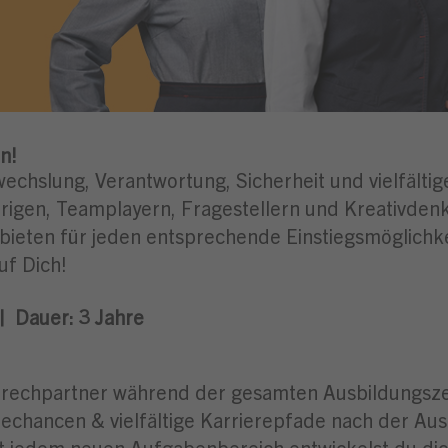
n!
wechslung, Verantwortung, Sicherheit und vielfälti
igen, Teamplayern, Fragestellern und Kreativdenke
 bieten für jeden entsprechende Einstiegsmöglichk
uf Dich!
|
Dauer: 3
Jahre
rechpartner während der gesamten Ausbildungsze
hancen & vielfältige Karrierepfade nach der Aus
t jedem neuen Aufgabenbereich entwickelst du dich