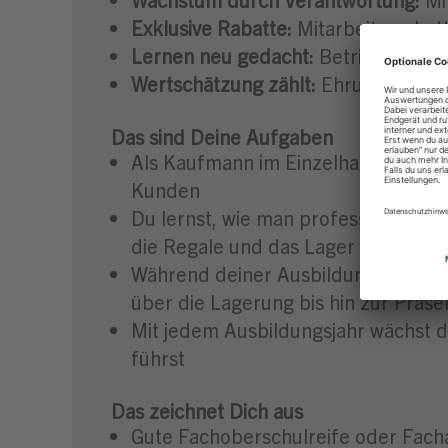
Exklusive Rabatte:
Mitarbeiterrabat
Lernen neu gedacht:
Betriebsunterr
Wertschätzung zählt:
Ehrung der be
Das sind Deine Aufgaben
Als Kaufmann im Einzelhandel bist
Kunden
Du lernst, wie man professionelle V
die Regale und das Lager immer gut 
Während deiner Ausbildung wirst d
über die Lagerung bis hin zur Präs
Mit jedem Ausbildungsjahr wächst de
führst
Das zeichnet Dich aus
Gute Fachoberschulreife oder Fach