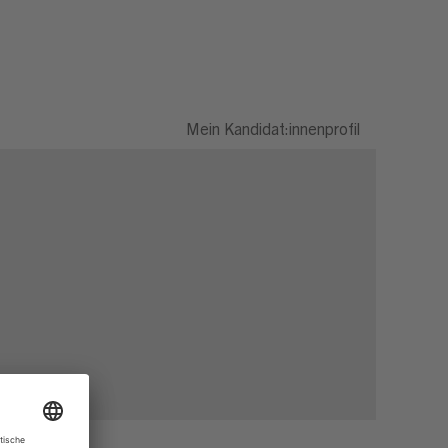
Mein Kandidat:innenprofil