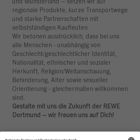
und Münsterland – setzen wir auf
regionale Produkte, kurze Transportwege
und starke Partnerschaften mit
selbstständigen Kaufleuten.
Wir betonen ausdrücklich, dass bei uns
alle Menschen - unabhängig von
Geschlecht/geschlechtlicher Identität,
Nationalität, ethnischer und sozialer
Herkunft, Religion/Weltanschauung,
Behinderung, Alter sowie sexueller
Orientierung - gleichermaßen willkommen
sind.
Gestalte mit uns die Zukunft der REWE
Dortmund – wir freuen uns auf Dich!