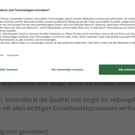
t in unseren Märkten
richt in der Zentrale & topmodernes Schulungszen
sten Azubis für besondere Leistungen
von Grund auf kennen und wirst sowohl im Bereich
fessionelle Beratungs- und Verkaufsgespräche und
 ansprechend und sorgst durch die kreative Gesta
 kontrollierst die Qualität und sorgst für reibungs
 mit allen wichtigen Einzelhandelsprozessen vertr
lgreich gemeistert