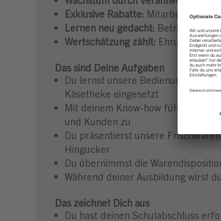
Exklusive Rabatte:
Mitarbeiterrabat
Lernen neu gedacht:
Betriebsunter
Wertschätzung zählt:
Ehrung der be
Das sind Deine Aufgaben
Du lernst unsere Bedienungstheken 
Käsetheke eingesetzt
Mit deinem Know-how führst du pro
und Kunden zu
Du präsentierst unsere Frischwaren
Hingucker
Du übernimmst die Warendisposition,
Während deiner Ausbildung wirst du
Das zeichnet Dich aus
Du hast deinen Schulabschluss erfo