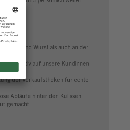
trum
 Fleisch und Wurst als auch an der
 gehst aktiv auf unsere Kundinnen
ltung der Verkaufstheken für echte
lose Abläufe hinter den Kulissen
aut gemacht