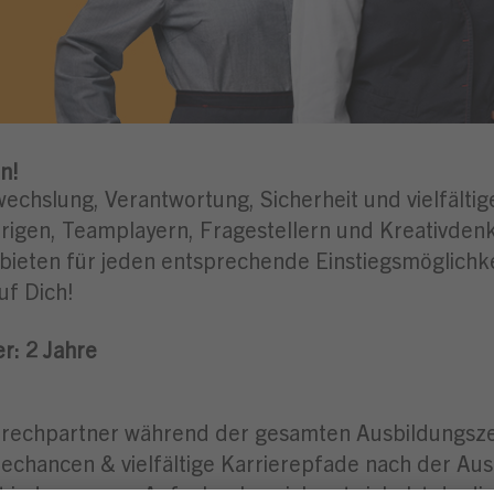
n!
wechslung, Verantwortung, Sicherheit und vielfälti
igen, Teamplayern, Fragestellern und Kreativdenke
 bieten für jeden entsprechende Einstiegsmöglichk
uf Dich!
r: 2
Jahre
rechpartner während der gesamten Ausbildungsze
hancen & vielfältige Karrierepfade nach der Aus
t jedem neuen Aufgabenbereich entwickelst du dich