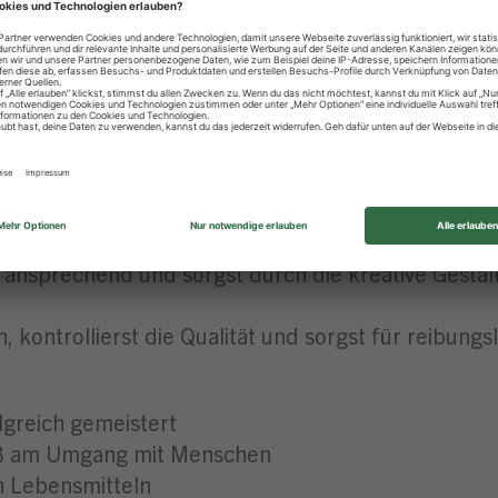
t in unseren Märkten
richt in der Zentrale & topmodernes Schulungszen
sten Azubis für besondere Leistungen
 lernst du alles, was dazugehört – vom Schneiden
 Grillspezialitäten her und bringst kreative Ideen e
 ansprechend und sorgst durch die kreative Gesta
 kontrollierst die Qualität und sorgst für reibungs
lgreich gemeistert
aß am Umgang mit Menschen
n Lebensmitteln