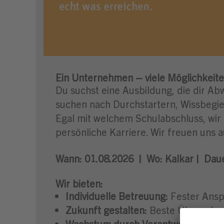
Ein Unternehmen – viele Möglichkeite
Du suchst eine Ausbildung, die dir Ab
suchen nach Durchstartern, Wissbegier
Egal mit welchem Schulabschluss, wir
persönliche Karriere. Wir freuen uns a
Wann:
01.08.2026 |
Wo:
Kalkar |
Daue
Wir bieten:
Individuelle Betreuung:
Fester Ansp
Zukunft gestalten:
Beste Übernahmec
Wachstum durch Verantwortung:
Mi