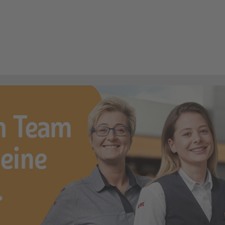
ifachverkäufer (m/w/d)