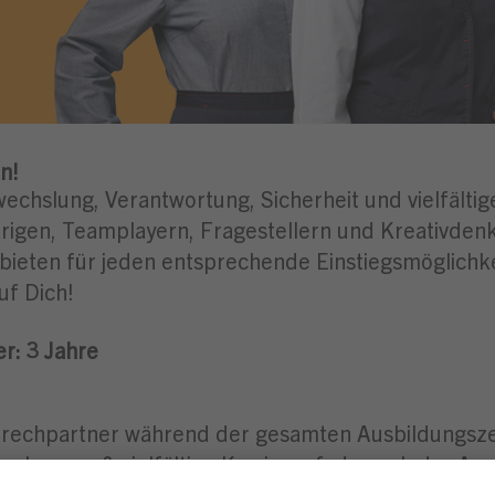
n!
wechslung, Verantwortung, Sicherheit und vielfälti
igen, Teamplayern, Fragestellern und Kreativdenke
 bieten für jeden entsprechende Einstiegsmöglichk
uf Dich!
r: 3
Jahre
rechpartner während der gesamten Ausbildungsze
hancen & vielfältige Karrierepfade nach der Aus
t jedem neuen Aufgabenbereich entwickelst du dich