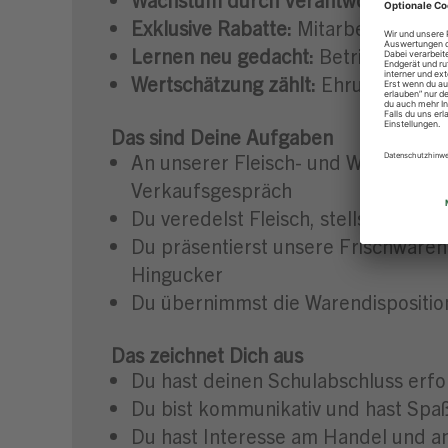
Exklusive Rabatte:
Mitarbeiterrabat
Lernen neu gedacht:
Betriebsunter
Wertschätzung zählt:
Ehrung der be
Das sind Deine Aufgaben
An unserer Fleisch- und Wursttheke
Verkaufsgespräch
Du veredelst Fleisch, stellst eigene
Du präsentierst unsere Frischwaren
Hingucker
Du übernimmst die Warendisposition,
Das zeichnet Dich aus
Du hast deinen Schulabschluss erfo
Du bist kommunikativ und hast Sp
Du hast Interesse am Handel und a