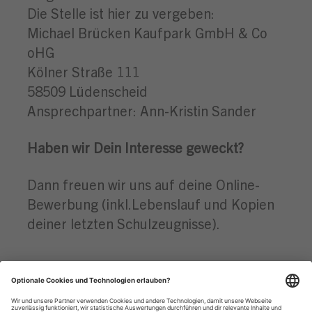
Die Stelle ist hier zu vergeben:
Michael Brücken Kaufpark GmbH & Co
oHG
Kölner Straße 111
58509 Lüdenscheid
Ansprechpartner: Ann-Kristin Sander
Haben wir Dein Interesse geweckt?
Dann freuen wir uns auf deine Online-
Bewerbung (inkl.Lebenslauf und Kopien
deiner letzten Schulzeugnisse).