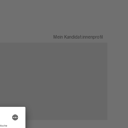
Mein Kandidat:innenprofil