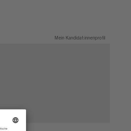
Mein Kandidat:innenprofil