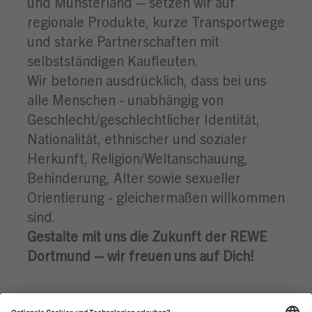
und Münsterland – setzen wir auf
regionale Produkte, kurze Transportwege
und starke Partnerschaften mit
selbstständigen Kaufleuten.
Wir betonen ausdrücklich, dass bei uns
alle Menschen - unabhängig von
Geschlecht/geschlechtlicher Identität,
Nationalität, ethnischer und sozialer
Herkunft, Religion/Weltanschauung,
Behinderung, Alter sowie sexueller
Orientierung - gleichermaßen willkommen
sind.
Gestalte mit uns die Zukunft der REWE
Dortmund – wir freuen uns auf Dich!