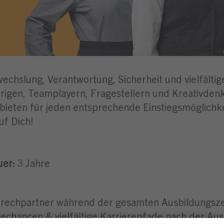
wechslung, Verantwortung, Sicherheit und vielfälti
igen, Teamplayern, Fragestellern und Kreativdenke
 bieten für jeden entsprechende Einstiegsmöglichk
uf Dich!
er:
3 Jahre
rechpartner während der gesamten Ausbildungsze
hancen & vielfältige Karrierepfade nach der Aus