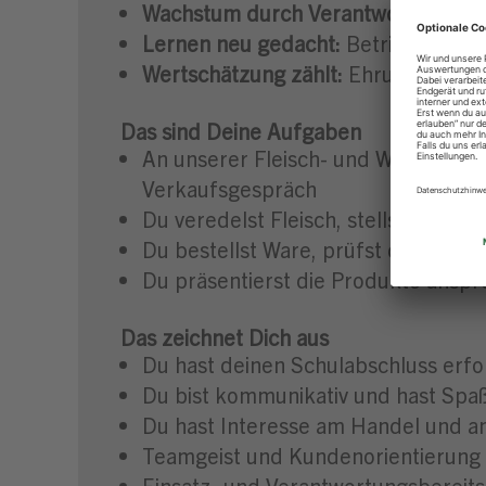
Wachstum durch Verantwortung:
Mit
Lernen neu gedacht:
Betriebsunter
Wertschätzung zählt:
Ehrung der be
Das sind Deine Aufgaben
An unserer Fleisch- und Wursttheke
Verkaufsgespräch
Du veredelst Fleisch, stellst eigene
Du bestellst Ware, prüfst die Quali
Du präsentierst die Produkte anspr
Das zeichnet Dich aus
Du hast deinen Schulabschluss erfo
Du bist kommunikativ und hast Sp
Du hast Interesse am Handel und a
Teamgeist und Kundenorientierung 
Einsatz- und Verantwortungsbereits