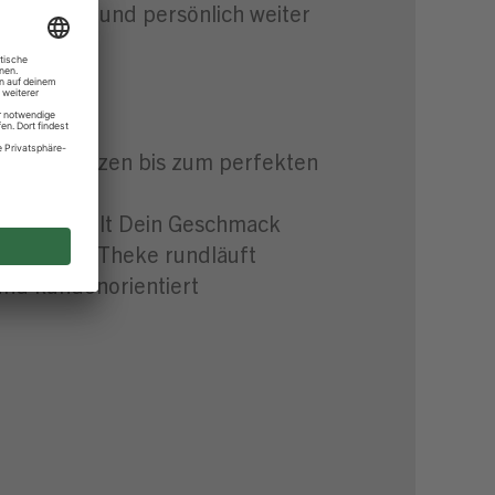
 fachlich und persönlich weiter
trum
 übers Würzen bis zum perfekten
in – hier zählt Dein Geschmack
rne and der Theke rundläuft
und kundenorientiert