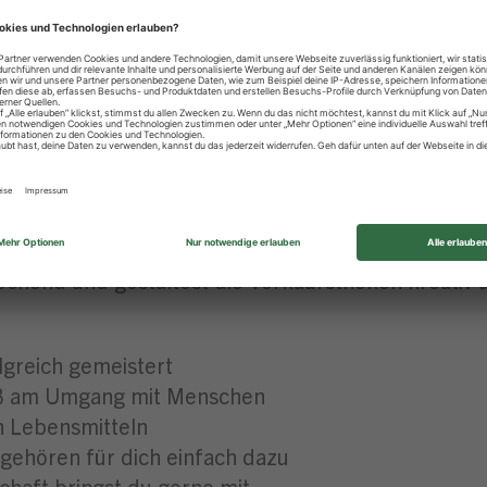
 jedem neuen Aufgabenbereich entwickelst du dich
richt in der Zentrale & topmodernes Schulungszen
sten Azubis für besondere Leistungen
 lernst du alles, was dazugehört – vom Schneiden
 Grillspezialitäten her und bringst kreative Ideen e
tät und lagerst alles fachgerecht ein – damit es vo
echend und gestaltest die Verkaufstheken kreativ 
lgreich gemeistert
aß am Umgang mit Menschen
n Lebensmitteln
gehören für dich einfach dazu
chaft bringst du gerne mit