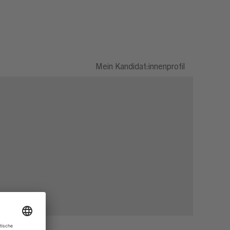
Mein Kandidat:innenprofil