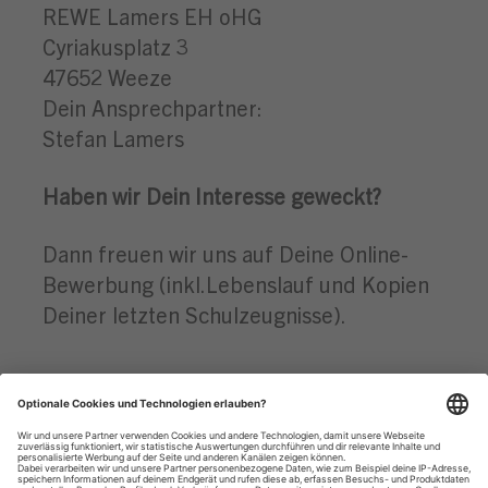
REWE Lamers EH oHG
Cyriakusplatz 3
47652 Weeze
Dein Ansprechpartner:
Stefan Lamers
Haben wir Dein Interesse geweckt?
Dann freuen wir uns auf Deine Online-
Bewerbung (inkl.Lebenslauf und Kopien
Deiner letzten Schulzeugnisse).
Datenschutzhinweise