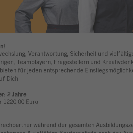
n!
wechslung, Verantwortung, Sicherheit und vielfälti
igen, Teamplayern, Fragestellern und Kreativdenke
 bieten für jeden entsprechende Einstiegsmöglich
uf Dich!
er:
2 Jahre
hr 1220,00 Euro
rechpartner während der gesamten Ausbildungsze
chancen & vielfältige Karrierepfade nach der Aus