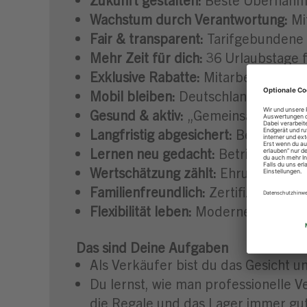
Wachstum durch Verantwortung:
Mit
Fair & transparent:
Tarifgebundene 
Mehr Zeit für dich:
36 Urlaubstage f
Exklusive Rabatte:
Mitarbeiterrabatt
Mobil bleiben:
Deutschlandticket & D
Gesund & aktiv:
„Gemeinsam Topfit“
Langfristig abgesichert:
Betrieblich
Lernen neu gedacht:
Betriebsunterr
Wertschätzung zählt:
Ehrung der be
Familienfreundlich:
Zertifiziert dur
Flexibilität leben:
Moderne Angebote 
Das sind Deine Aufgaben
Als Verkäufer bist du das Gesicht
Du lernst, wie man professionelle V
die Regale und das Lager immer gut 