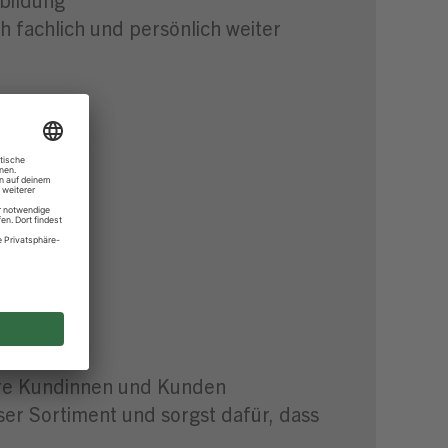
 fachlich und persönlich weiter
ts
trum
sere Kundinnen und Kunden
ser Sortiment und sorgst dafür, dass