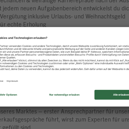
 jedem neuen Aufgabenbereich entwickelst du dich
Vergütung inklusive Urlaubs- und Weihnachtsgeld
ür echte Erholung
 in unseren Märkten & attraktive Corporate Benefi
ienstradleasing für nachhaltige Mobilität
 – unser Fitnessprogramm
e Altersvorsorge & Jubiläumsprämien
icht in der Zentrale & topmodernes Schulungszen
sten Azubis für besondere Leistungen
ch BuF – Beruf & Familie
für Beruf und Privatleben im Einklang
 unseres Marktes – erster Ansprechpartner für un
erkaufsgespräche führt, wirst zum Experten für un
gefüllt sind