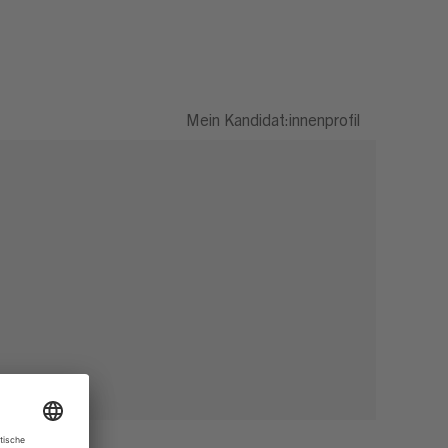
Mein Kandidat:innenprofil