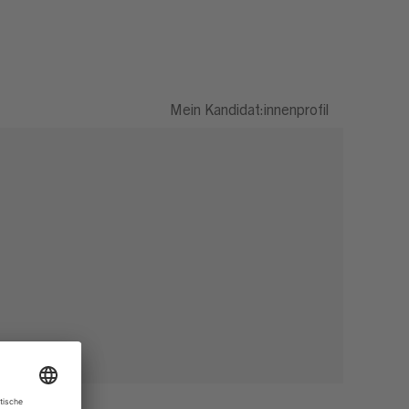
Mein Kandidat:innenprofil