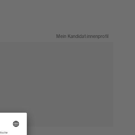
Mein Kandidat:innenprofil