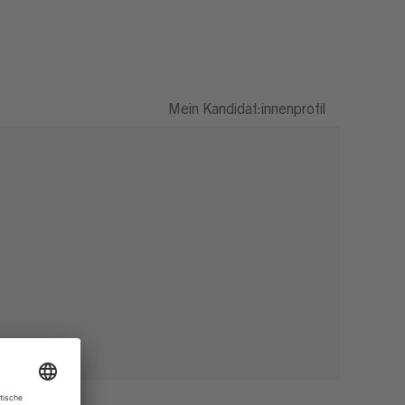
Mein Kandidat:innenprofil