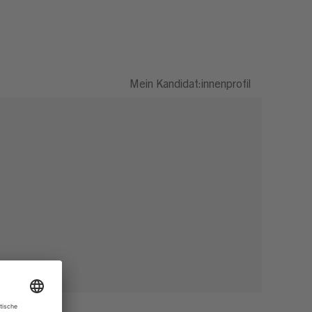
Mein Kandidat:innenprofil