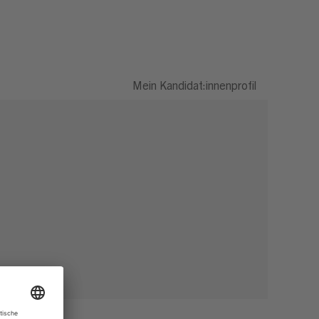
Mein Kandidat:innenprofil