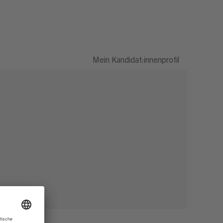
Mein Kandidat:innenprofil