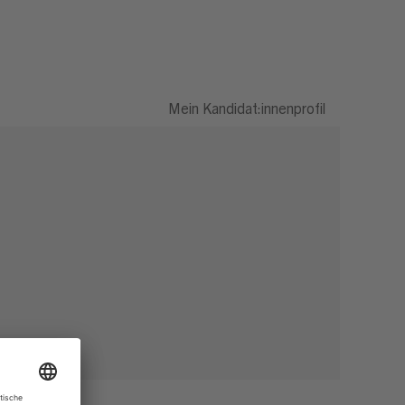
Mein Kandidat:innenprofil